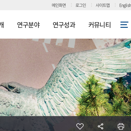
메인화면
로그인
사이트맵
English
개
연구분야
연구성과
커뮤니티
1그룹
논문
공지사항
연구내용
표
특허
보도자료
2그룹
기타
사진게시판
연구내용
진
강연/세미나
3그룹
연구내용
협력기관