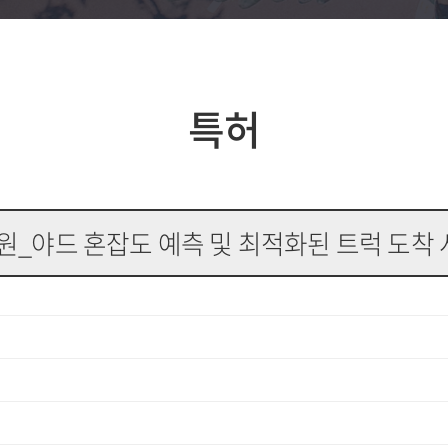
특허
출원_야드 혼잡도 예측 및 최적화된 트럭 도착 