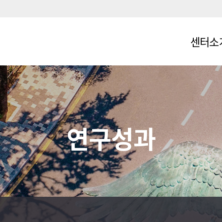
센터소
인사말
비전 및 목
조직도
연구성과
참여연구
센터일정
오시는 길