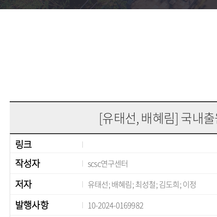
[유태선, 배혜림] 국내
링크
작성자
scsc연구센터
저자
유태선; 배혜림; 최성철; 김도희; 이정
발행사항
10-2024-0169982