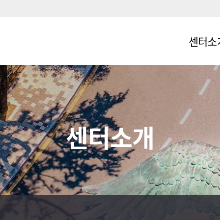
센터소
인사말
비전 및 목
조직도
센터소개
참여연구
센터일정
오시는 길