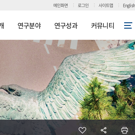
메인화면
로그인
사이트맵
English
개
연구분야
연구성과
커뮤니티
1그룹
논문
공지사항
연구내용
표
특허
보도자료
2그룹
기타
사진게시판
연구내용
진
강연/세미나
3그룹
연구내용
협력기관