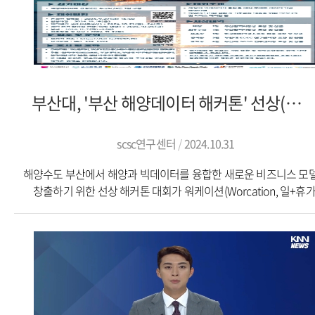
석학회원으로 선출되어 무척 영광스럽다. 저보다 앞서 서울대의 강
명예교수님과 박진우 명예교수님이 1980년대 중반부터 IFPR에
활발히 활동하시며 한국 학계의 위상을 높이신 노고에 감사를 드린
“앞으로 후배 산업공학도들이 본인 전공 분야의 국제학회에 꾸준
참석해 좋은 연구 성과를 많이 발표하고, 해외 학자들과의 네트워
탄탄히 구축해 한국 산업공학의 수준을 한 단계 더 도약시키길 바란
부산대, '부산 해양데이터 해커톤' 선상(船上) 개최
당부했다.서울대에서 학·석사를 마치고 미국 컬럼비아대에서
박사학위를 받은 문 교수는 국립싱가포르대, 부산대에서 교편을 잡은
2012년부터 서울대에서 교수로 재직 중이다. 생산관리·물류관리
scsc연구센터
2024.10.31
공급망관리·시뮬레이션 분야의 교육 및 연구에 매진해 온 문 교수
해양수도 부산에서 해양과 빅데이터를 융합한 새로운 비즈니스 모
2018년 서울대 학술연구상을 수상했으며, 지난해에는
창출하기 위한 선상 해커톤 대회가 워케이션(Worcation, 일+휴가
한국과학기술한림원 정회원으로 선정된 바 있다.출처: ChosunBi
형태로 열려 관심을 끌고 있다.부산대학교(총장 최재원)는 교내 인
중심-탄소 중립 글로벌 공급망 연구센터(SCSC 연구센터, 센터장 배
데이터사이언스대학원장)와 지역혁신역량교육연구센터(지혁센터
센터장 박수홍·교육학과 교수)가 「2024 부산 해양데이터 해커
대회를 오는 11월 개최한다고 23일 밝혔다.부산광역시 지원으로 
이번 대회는 해양데이터에 관심 있는 학생·시민 누구나 팀을 구성
참가할 수 있다. 참가 신청은 오는 10월 18일까지 대회 공식 누리