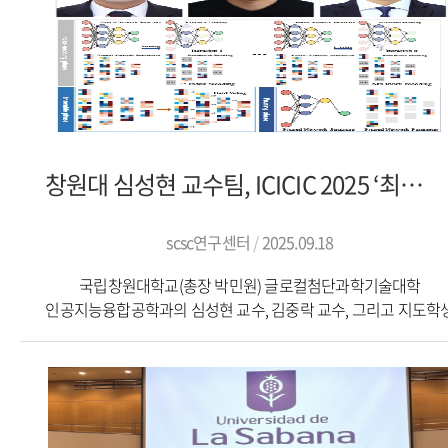
창원대 심성현 교수팀, ICICIC 2025 ‘최우수논문상’ 수상
scsc연구센터
2025.09.18
국립창원대학교(총장 박민원) 글로컬첨단과학기술대학
인공지능융합공학과의 심성현 교수, 김중락 교수, 그리고 지도학
김두현 석사과정생이 일본 기타큐슈에서 열린 제19회 혁신적 컴퓨
정보·제어 국제학회(The International Conference on Innovati
Computing, Information and Control, ICICIC 2025)에서 최우수
(Best Paper Award)을 수상했다고 3일 밝혔다.수상 논문은 ‘Ensem
Index Recording-Based Pruning for Enhancing Robustness of Edg