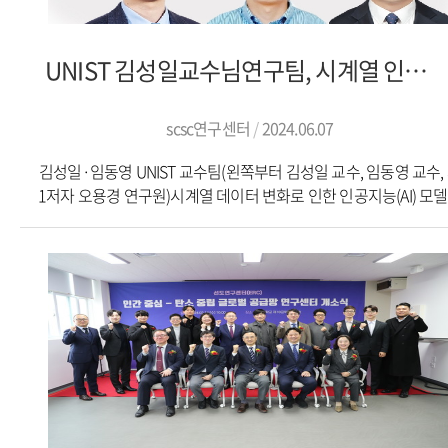
협력 방안을 논의하는 뜻깊은 시간을 가졌다.이날 발대식은 글로
환경 규제 대응과 기술 혁신이 핵심 경쟁력으로 부상하고 있다"며 "
공급망 관련 부산시 사업 소개를 시작으로, 해운항만물류 분야의
협력을 통한 R D 강화는 우리나라 해운 산업의 미래를 위한 중요
탄소중립 트렌드에 관한 한국해양수산개발원 이언경 본부장의 강연
투자"라고 평가했다.해운 업계는 이번 협력이 가져올 긍정적인 변
UNIST 김성일교수님연구팀, 시계열 인공지능 모델의 성능저하 막는다!...데이터 드리프트
협의회 소개, 부산대 SCSC 연구센터 소개, 협의회 비전과 운영 계획 
주목하고 있다. 친환경 기술과 디지털 혁신의 결합은 선박 관리 및 
해상·항만·육상 분과별 위원 위촉 등으로 이어졌다. 글로벌 공급
산업의 새로운 패러다임을 제시할 것으로 보이며, 이는 궁극적으로 
최신 기술 동향을 공유하고, 네트워킹 강화를 통한 상호 교류와 협
scsc연구센터
2024.06.07
산업 전반의 지속 가능성 향상으로 이어질 전망이다.출처 : 해운산
방안을 모색한 것이다.협의회는 앞으로 대학에서 개발된 기술을 지역
(http://www.cargotimes.net)기사 링크:
김성일·임동영 UNIST 교수팀(왼쪽부터 김성일 교수, 임동영 교수,
기업들과 연계해 상용화를 촉진하고, 지역 산업의 글로벌 경쟁력
https://www.cargotimes.net/news/articleView.html?idxno=769
1저자 오용경 연구원)시계열 데이터 변화로 인한 인공지능(AI) 모
강화해 나갈 계획이다.이를 위해 매월 온·오프라인 모임을 통해 
학습 저하 현상을 예방할 수 있는 기술이 개발됐다.UNIST(총장 이용
도입 사례, 정부 과제, 글로벌 공급망 사업 등의 현황을 공유하기로 
김성일·임동영 인공지능대학원 교수팀(이하 김 교수팀)이 '데이
참여기업도 현재 40여 개사에서 50여 개사까지 확대할 방침이다.
드리프트에 강건한 시계열 학습 기술'을 개발했다고 25일 밝혔다.'
부산대 SCSC 연구센터장은 “이번 협의회는 글로벌 공급망 기술 수
데이터'는 시간 흐름에 따라 연속으로 수집한 데이터다. 경제, 교통, 
공급의 격차를 줄이고, 상호 협력을 통해 글로벌 시장에서의 경쟁
제조, 헬스케어 등 각종 산업에서 수집해 사용하는 데이터는 대부
높이는 중요한 플랫폼이 될 것”이라며 “이 과정에서 우리 센터가 해
시계열 데이터다. '데이터 드리프트'는 센서, 측정 기준 등 외부 환
항만-육상 통합공급망의 허브역할을 수행할 수 있도록 최선을
변화로 데이터가 달라지는 것을 말한다.시계열 데이터 학습에서
다하겠다”고 말했다.부산시와 부산대는 협의회가 지역 글로벌 공
발생하는 데이터 드리프트는 AI 모델 성능 저하의 주요 원인이다. 
기술 산업의 발전과 글로벌 경쟁력 강화를 위한 중요한 발판이 될 
산업에서 시계열 데이터 활용을 어렵게 만드는 고질적 문제이기도 하
기대하고 있다.paksunbi@fnnews.com 박재관 기자기사출처:
김 교수팀은 데이터 드리프트에 효과적으로 대응할 수 있는 '뉴럴(Neur
https://www.fnnews.com/news/202409251044494925