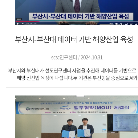
통해 하면 된다.이번 대회는 ‘바다를 가로지르는 데이터 전쟁’이라
부제로, 해양과 빅데이터의 융합을 통해 새로운 해양서비스와
해양신산업 비즈니스 모델을 개발하고자 마련됐다. 특히, 해커톤
워케이션 개념을 도입해 도입해 크루즈의 낭만과 대회 참여를 통
도전으로, 비전을 현실로 만들어 내는 새로운 시대의 혁신교육모
부산시-부산대 데이터 기반 해양산업 육성
선보일 전망이다.대회 본선은 오는 11월 7일부터 9일까지 3일간 
앞바다 크루즈 선상에서 진행된다. 참가자들은 제한된 시간 내에
해양빅데이터를 활용해 디지털 전환, 스마트 해양수산기술, 기후
scsc연구센터
2024.10.31
대응 등의 주제를 바탕으로 새로운 아이디어를 도출하고 이를 비즈
부산시와 부산대가 선도연구센터 사업을 추진해 데이터를 기반으로
모델이나 디지털 서비스로 완성하는 실전형 경진대회를 펼친다.본
해양 신산업 육성에 나섭니다.두 기관은 부산항을 중심으로 AI와
진출한 10개 팀은 크루즈 선상에서 직접 해양데이터를 다루며 비즈
빅데이터 등 첨단기술을 적용해 얻은 해양 데이터를 기반으로 안
모델을 창출하는 과정에 참여하게 되며, 이 과정에서 해양 및 빅데
기후변화를 고려한 물류 최적화 시스템을 개발하고 기술 상용화에 
분야의 대학교수, 연구자, 기업연구원 등으로 구성된 전문가 멘토
계획입니다.기사 출처: https://youtu.be/zNbh-l3LAjQ?feature=sha
멘토링을 받을 수 있다. 이번 해커톤은 새로운 해양신산업 서비스 
제안하는 데 중점을 두고 있어, 부산의 해양산업 발전에 기여할 것
기대된다.대회에서 우수한 성과를 거둔 팀에게는 부산광역시장 
한국마이크로소프트 대표 표창과 함께 상금 등 다양한 특전이 주어진
김형일 부산닷컴 기자 ksolo@busan.com기사 출처:
https://www.busan.com/view/busan/view.php?