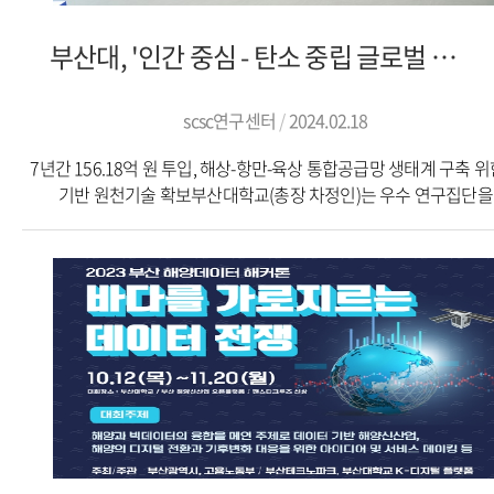
SDEs(Stochastic Differential Equations) 기반 신경망 구조 설계
방법론'을 개발했다. 데이터 드리프트가 발생해도 강건함을 유지할
부산대, '인간 중심 - 탄소 중립 글로벌 공급망 연구센터' 14일 개소
있는 시계열 뉴럴 SDEs 모델 설계 방법론이다.뉴럴 SDEs는 스킵 
잔차(Residual, 관측값 또는 측정값에서 얻어진 확실한 값과 계산값
이론값의 차)를 학습하도록 만든 인공 신경망이다. 일반 딥러닝 신
scsc연구센터
2024.02.18
모델보다 예측 정확도가 높다.김 교수팀은 이 방법론으로 세 가지 
7년간 156.18억 원 투입, 해상-항만-육상 통합공급망 생태계 구축 위한
SDEs 모델(Langevin-type SDE, Linear Noise SDE, Geometric SD
기반 원천기술 확보부산대학교(총장 차정인)는 우수 연구집단을
제시했다. 제시한 모델들은 데이터 드리프트 현상이 일어난
지원하는 정부의 2023년 ‘선도연구센터(ERC)’ 사업에 선정된 부
데이터셋에서 보간, 예측, 분류 등 다양한 작업을 수행할 때 안정적
산업공학과 주도의 「인간 중심 - 탄소 중립 글로벌 공급망 연구센
우수한 성능을 나타냈다.김성일 교수는 “데이터 드리프트 발생을 
(연구책임자 배혜림·산업공학과 교수)가 14일 오전 개소식을 갖고 
포착해 데이터를 재구성하고 재학습하는 일련의 과정은 큰 시간
운영에 들어갔다고 밝혔다.이날 개소식에는 차정인 부산대 총장
비용이 소요된다”며 “데이터 드리프트에 강한 AI 모델 설계를 이론
김병기 부산광역시 해양농수산국장, 박종애 한국연구재단
실험적으로 검증한 성과로 AI 학습 저하 예방은 물론 AI 성능 강화와
ICT융합연구단장, 신현석 부산발전연구원장, 정주철 부산대 공과대
가능성 제고에도 기여할 것”이라고 말했다.연구 성과는 국제학
손정민 싸이버로지텍 상무 등이 참석해 선도연구센터의 힘찬 출발
ICLR(International Conference on Learning Representations)
축하했다.‘선도연구센터(ERC)’ 사업은 창의성과 탁월성을 보유한 
스포트라이트 논문으로 선정돼 오는 5월 오스트리아 빈에서 발표
최고 수준의 기초연구 역량 강화를 위해 과학기술정보통신부와
예정이다.이번 연구는 한국보건산업진흥 바이오메디컬 글로벌
한국연구재단이 시행하는 사업이다.기사 링크:부산일보 PNU포커
인재양성사업, 정보통신기획평가원 인공지능대학원사업,
과학기술정보통신부 한국연구재단 기본 연구 및 인간중심-탄소 