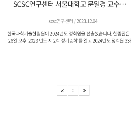
SCSC연구센터 서울대학교 문일경 교수, 한국과학기술한림원 정회원 선출
한국해양과학기술원 해양빅데이터·인공지능센터의 전문연구자
비롯한 빅데이터 분석기업 재직 전문가 등 7인이 참여해 밀착 멘토
지원했다.본선 진출 10팀은 최종발표와 결과물 시연을 거쳐 대상
scsc연구센터
2023.12.04
최우수상, 우수상 각 1팀에게는 부산시장상과 소정의 축하금이, 장
한국과학기술한림원이 2024년도 정회원을 선출했습니다. 한림원은
3팀에게는 부산테크노파크 원장상과 소정의 상품이 수여됐다.
28일 오후 '2023 년도 제 2회 정기총회'를 열고 2024년도 정회원 3
SCSC연구센터 내 '김박사님을 아세요?' 팀이 개인부문 최우수상
선출했다고 29일 밝혔다. 한림원 정회원은 과학기술분야에서 20년
수상했다. 해당 학생들은 권재은(석사과정), 이민섭(석사과정), 윤
활동하며 독창적인 연구 성과를 내고 해당 분야 발전에 현저히 공
(학사과정)로 이루어졌으며 SCSC연구센터의 주요 주제 중 하나인 
인물을 3단계에 걸친 심사를 통해 선출한다. 해당 정회원에
안전관리를 위한 시설물 배치 방안 연구로 수상했습니다. 축하합니
SCSC연구센터 서울대 산업공학과 문일경 교수가 선출됐습니다.
링크: https://www.fnnews.com/news/202311211642050737
산업공학, 또 SCSC연구센터의 발전에 공헌해주셔서 감사드립니다. 
https://n.news.naver.com/article/366/0000951136?sid=105