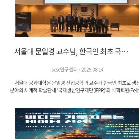
Models in Smart Port Environments’로, 스마트 항만 환경에서 
의사결정을 지원하기 위한 엣지 AI 모델 경량화 기술을 다뤘다. 연
제안한 기술은 기존 방식 대비 정확도를 유지하거나 향상시키면서
모델 크기를 최대 70%까지 줄일 수 있는 성과를 보여 주목을
받았다.ICICIC는 경영학, 산업공학, 컴퓨터공학 등 다양한 분야의
연구자들이 참여하는 국제 학술대회로, SCOPUS/Ei/ESCI에 등재된
있는 행사다. 매년 350편 이상의 논문이 발표되는 가운데 국립창
서울대 문일경 교수님, 한국인 최초 국제생산연구재단 석학회원 선정
연구팀의 성과가 국제적으로 인정받은 것이다.이번 연구는 국립창
물류특성화대학 지원사업과 부산대학교 선도연구센터(인간중심
탄소중립 글로벌 공급망 연구센터)의 지원을 받아 수행됐다. 연구
scsc연구센터
2025.08.14
AI와 물류 융합 연구의 실질적 성과를 거두며 학문적·산업적 의의
서울대 공과대학은 문일경 산업공학과 교수가 한국인 최초로 생
동시에 입증했다.심성현 교수와 김중락 교수는 “스마트 항만과 같이
분야의 세계적 학술단체 ‘국제생산연구재단(IFPR)’의 석학회원(Fello
의사결정이 요구되는 산업 현장에서, 경량화된 AI 기술은 안정성
으로 선정됐다고 12일 밝혔다.이번 선정은 지난 7월 콜롬비아에서 IF
효율성을 동시에 확보할 수 있는 핵심 요소”라며 “이번 수상을 계
주관으로 열린 제28회 ‘국제생산연구학술대회’에서 발표됐다. IFP
실제 산업 적용을 위한 AI 연구의 국제적 경쟁력을 더욱 강화해
석학회원은 학회가 부여하는 최고 영예의 회원 자격으로, 엄격한 절
나가겠다”고 전했다.출처 : 뉴스경남(https://www.newsgn.com
거쳐 선발된다. 지금까지 전 세계에서 단 22명의 연구자만이 이 자
얻었으며, 작고한 3명을 제외하면 현재 활동 중인 석학회원은 19
불과하다.문 교수는 “2019년에 IFPR의 이사로 선정된 데 이어 이