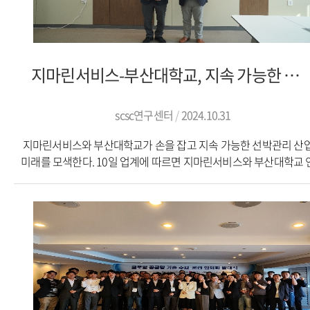
code=2024092312072994369
지마린서비스-부산대학교, 지속 가능한 선박관리 연구 협력 체결
scsc연구센터
2024.10.31
지마린서비스와 부산대학교가 손을 잡고 지속 가능한 선박관리 산
미래를 모색한다. 10일 업계에 따르면 지마린서비스와 부산대학교 
중심-탄소 중립 글로벌 공급망(SCSC) 연구 센터는 9일 오전 부산대
제10공학관에서 연구 및 교류 협력에 관한 협약을 체결했다.이번 
양 기관이 보유한 전문성과 자원을 결합해 선박 관리 산업의
지속가능성을 높이고, 탄소 중립 실현을 위한 혁신적인 솔루션을
개발하는 것을 목표로 한다. 특히 최근 국제해사기구(IMO)의 온실
감축 규제 강화에 따른 업계의 대응 필요성이 높아지는 가운데, 이
협력이 주목 받고 있다.지마린서비스 관계자는 "글로벌 해운 산업
직면한 환경 규제와 기술 혁신의 도전에 대응하기 위해서는 산학 협