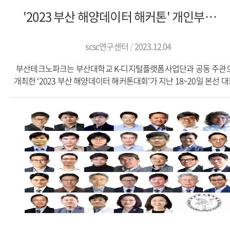
글로벌 공급망 연구센터의 지원으로 이뤄졌다.기사 출처:
'2023 부산 해양데이터 해커톤' 개인부문 최우수상(부산광역시장상)수상
https://www.etnews.com/20240325000060
scsc연구센터
2023.12.04
부산테크노파크는 부산대학교 K-디지털플랫폼사업단과 공동 주관
개최한 ‘2023 부산 해양데이터 해커톤대회’가 지난 18~20일 본선 
마무리하며 성황리에 마쳤다고 21일 밝혔다.‘바다를 가로지르는 데
전쟁’이라는 부제로 열린 이번 대회는 해양과 빅데이터 융합을 콘셉
해양의 디지털 전환, 스마트 해양수산기술, 기후변화 대응을 위한 
해양서비스 등 해양신산업의 비즈니스모델 개발을 주제로 진행됐다
전국대회로 개최된 이번 행사는 총 27개팀이 신청해 예선을 거쳐 1
본선대회에 진출했다. 본선은 대회 부제의 의미를 살려 크루즈선을 
진행하는 선상 해커톤 형태로 개최됐다.본선은 부산시가 지원하
부산테크노파크가 운영중인 ‘부산 해양신산업 오픈플랫폼’ 등 부
해양신산업 주요 거점공간과 주최측이 제공한 해양빅데이터 자료 
필수 요건으로 2박 3일간 치열하게 펼쳐졌다.주로 대학(원)생으로 
각 팀은 컨셉 설계안을 바탕으로 2박 3일간 서비스 모델을 만들고 
멘토링을 받으며 작품 완성도를 높이는 과정을 거쳤다. 전문가 멘토