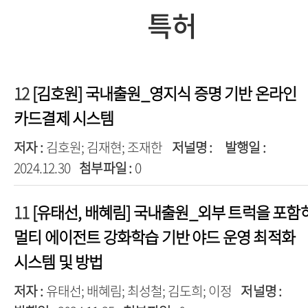
특허
12
[김호원] 국내출원_영지식 증명 기반 온라인
카드결제 시스템
저자 :
김호원; 김재현; 조재한
저널명 :
발행일 :
2024.12.30
첨부파일 :
0
11
[유태선, 배혜림] 국내출원_외부 트럭을 포함
멀티 에이전트 강화학습 기반 야드 운영 최적화
시스템 및 방법
저자 :
유태선; 배혜림; 최성철; 김도희; 이정
저널명 :