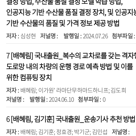
결정 방법, 수산물 품질 결정 모델 학습 방법,
인공지능 기반 수산물 품질 결정 장치, 및 인공지
기반 수산물의 품질 및 가격 정보 제공 방법
저자 :
심성현
저널명 :
발행일 :
2024.07.26
첨부파일 :
7
[배혜림] 국내출원_복수의 교차로를 갖는 격자
도로망 내의 차량의 운행 경로 예측 방법 및 이를
위한 컴퓨팅 장치
저자 :
배혜림; 이가원' 라마단무하마드하니프; 김도희
저널명 :
발행일 :
2024.06.10
첨부파일 :
0
6
[배혜림, 김기훈] 국내출원_운송기사 추천 방법
저자 :
배혜림; 김기훈; 정효경; 박기군; 김민섭
저널명 :