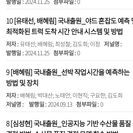
발행일 :
2024.11.25
첨부파일 :
0
10
[유태선, 배혜림] 국내출원_야드 혼잡도 예측 
최적화된 트럭 도착 시간 안내 시스템 및 방법
저자 :
유태선; 배혜림; 최성철; 김도희; 이정
저널명 :
발행일 :
2024.11.25
첨부파일 :
0
9
[배혜림] 국내출원_선박 작업시간을 예측하는
방법 및 장치
저자 :
배혜림; 박대산; 노태언; 이현직; 구요한; 김도희
저널명 :
발행일 :
2024.09.13
첨부파일 :
0
8
[심성현] 국내출원_인공지능 기반 수산물 품질